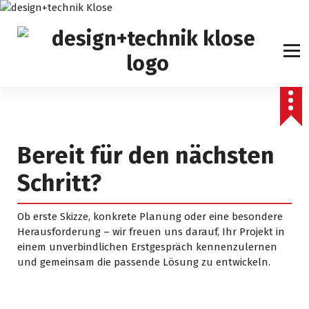
Z
u
m
I
n
h
a
l
t
s
Bereit für den nächsten
p
r
Schritt?
i
n
Ob erste Skizze, konkrete Planung oder eine besondere
g
Herausforderung – wir freuen uns darauf, Ihr Projekt in
e
einem unverbindlichen Erstgespräch kennenzulernen
n
und gemeinsam die passende Lösung zu entwickeln.