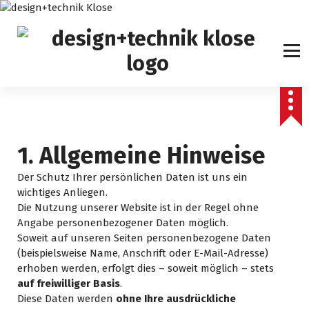
Z
u
m
I
n
h
a
l
t
s
1. Allgemeine Hinweise
p
r
Der Schutz Ihrer persönlichen Daten ist uns ein
i
wichtiges Anliegen.
n
Die Nutzung unserer Website ist in der Regel ohne
g
Angabe personenbezogener Daten möglich.
e
Soweit auf unseren Seiten personenbezogene Daten
n
(beispielsweise Name, Anschrift oder E-Mail-Adresse)
erhoben werden, erfolgt dies – soweit möglich – stets
auf freiwilliger Basis
.
Diese Daten werden
ohne Ihre ausdrückliche